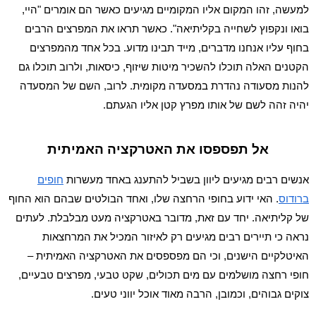
למעשה, זהו המקום אליו המקומיים מגיעים כאשר הם אומרים "היי,
בואו ונקפוץ לשחייה בקליתיאה". כאשר תראו את המפרצים הרבים
בחוף עליו אנחנו מדברים, מייד תבינו מדוע. בכל אחד מהמפרצים
הקטנים האלה תוכלו להשכיר מיטות שיזוף, כיסאות, ולרוב תוכלו גם
להנות מסעודה נהדרת במסעדה מקומית. לרוב, השם של המסעדה
יהיה זהה לשם של אותו מפרץ קטן אליו הגעתם.
אל תפספסו את האטרקציה האמיתית
אנשים רבים מגיעים ליוון בשביל להתענג באחד מעשרות
חופים
ברודוס
. האי ידוע בחופי הרחצה שלו, ואחד הבולטים שבהם הוא החוף
של קליתיאה. יחד עם זאת, מדובר באטרקציה מעט מבלבלת. לעתים
נראה כי תיירים רבים מגיעים רק לאיזור המכיל את המרחצאות
האיטלקיים הישנים, וכי הם מפספסים את האטרקציה האמיתית –
חופי רחצה מושלמים עם מים תכולים, שקט טבעי, מפרצים טבעיים,
צוקים גבוהים, וכמובן, הרבה מאוד אוכל יווני טעים.