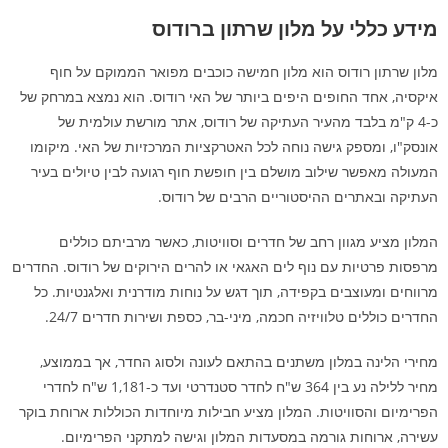
מידע כללי על מלון שרתון ברודוס
מלון שרתון רודוס הוא מלון חמישה כוכבים מפואר הממוקם על חוף
איקסיה, אחד החופים היפים ביותר של האי רודוס. הוא נמצא במרחק של
כ-4 ק"מ בלבד מהעיר העתיקה של רודוס, אתר מורשת עולמית של
אונסק"ו, ומספק גישה נוחה לכל האטרקציות המרכזיות של האי. מיקומו
המעולה מאפשר שילוב מושלם בין חופשת חוף רגועה לבין טיולים בעיר
העתיקה ובאתרים ההיסטוריים הרבים של רודוס.
המלון מציע מגוון רחב של חדרים וסוויטות, כאשר מרביתם כוללים
מרפסות פרטיות עם נוף לים האגאי או להרים הירוקים של רודוס. החדרים
מרווחים ומעוצבים בקפידה, תוך דגש על נוחות מודרנית ואלגנטיות. כל
החדרים כוללים טלוויזיה חכמה, מיני-בר, כספת ושירות חדרים 24/7.
מחירי הלינה במלון משתנים בהתאם לעונה ולסוג החדר, אך בממוצע,
מחיר ללילה נע בין 364 ש"ח לחדר סטנדרטי ועד כ-1,181 ש"ח לחדרי
הפרימיום והסוויטות. המלון מציע חבילות מיוחדות הכוללות ארוחת בוקר
עשירה, ארוחות גורמה במסעדות המלון וגישה למתקני הפרימיום.