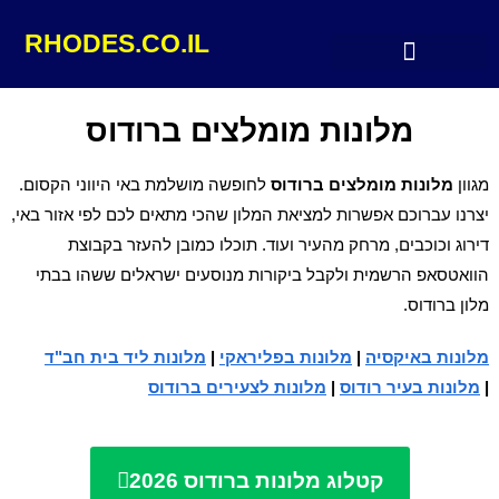
RHODES.CO.IL
מלונות מומלצים ברודוס
מלונות מומלצים ברודוס
מגוון
מלונות מומלצים ברודוס
לחופשה מושלמת באי היווני הקסום.
יצרנו עברוכם אפשרות למציאת המלון שהכי מתאים לכם לפי אזור באי,
דירוג וכוכבים, מרחק מהעיר ועוד. תוכלו כמובן להעזר בקבוצת
הוואטסאפ הרשמית ולקבל ביקורות מנוסעים ישראלים ששהו בבתי
מלון ברודוס.
מלונות באיקסיה
|
מלונות בפליראקי
|
מלונות ליד בית חב"ד
|
מלונות בעיר רודוס
|
מלונות לצעירים ברודוס
קטלוג מלונות ברודוס 2026