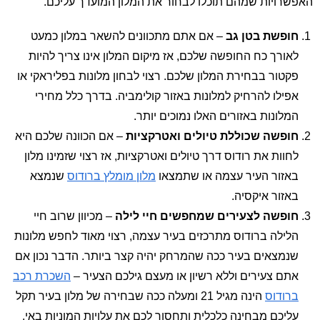
האפשרויות שמהם תוכלו לבחור את המלון המועדך עליכם.
חופשת בטן גב
– אם אתם מתכוונים להשאר במלון כמעט
לאורך כח החופשה שלכם, אז מיקום המלון אינו צריך להיות
פקטור בבחירת המלון שלכם. רצוי לבחון מלונות בפליראקי או
אפילו להרחיק למלונות באזור קולימביה. בדרך כלל מחירי
המלונות באזורים האלו נמוכים יותר.
חופשה שכוללת טיולים ואטרקציות
– אם הכוונה שלכם היא
לחוות את רודוס דרך טיולים ואטרקציות, אז רצוי שזמינו מלון
באזור העיר עצמה או שתמצאו
מלון מומלץ ברודוס
שנמצא
באזור איקסיה.
חופשה לצעירים שמחפשים חיי לילה
– מכיוון שרוב חיי
הלילה ברודוס מתרכזים בעיר עצמה, רצוי מאוד לחפש מלונות
שנמצאים בעיר ככה שהמרחק יהיה קצר ביותר. הדבר נכון אם
אתם צעירים וללא רשיון או מעצם גילכם הצעיר –
השכרת רכב
ברודוס
הינה מגיל 21 ומעלה ככה שבחירה של מלון בעיר תקל
עליכם מבחינה כלכלית ותחסוך לכם את עלויות המוניות באי.