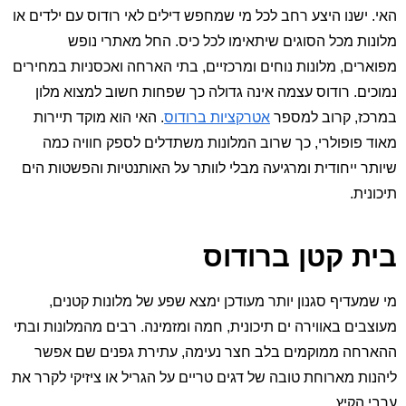
האי. ישנו היצע רחב לכל מי שמחפש דילים לאי רודוס עם ילדים או
מלונות מכל הסוגים שיתאימו לכל כיס. החל מאתרי נופש
מפוארים, מלונות נוחים ומרכזיים, בתי הארחה ואכסניות במחירים
נמוכים. רודוס עצמה אינה גדולה כך שפחות חשוב למצוא מלון
במרכז, קרוב למספר
אטרקציות ברודוס
. האי הוא מוקד תיירות
מאוד פופולרי, כך שרוב המלונות משתדלים לספק חוויה כמה
שיותר ייחודית ומרגיעה מבלי לוותר על האותנטיות והפשטות הים
תיכונית.
בית קטן ברודוס
מי שמעדיף סגנון יותר מעודכן ימצא שפע של מלונות קטנים,
מעוצבים באווירה ים תיכונית, חמה ומזמינה. רבים מהמלונות ובתי
ההארחה ממוקמים בלב חצר נעימה, עתירת גפנים שם אפשר
ליהנות מארוחת טובה של דגים טריים על הגריל או ציזיקי לקרר את
ערבי הקיץ.