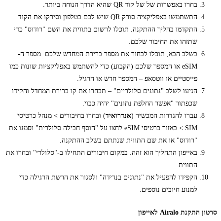
בחרו באפשרות של של קוד QR שהיא הדרך הנוחה ביותר.
התשתמשו באפליקציה סורק QR שיש לכם בטלפון וסירקו את הקוד.
התקדמו בהליך ההתקנה. תוכלו לרשום בתווית את השם "רודוס" כדי
שתזהו את החיבור שלכם.
בשלב הבא, תוכלו לבחור את מספר ברירת המחדש שלכם. מספר ה-
eSIM או המספר שלכם (הקבוע) כדי להשתמש באפליקציות שונות כמו
פייסטיים או ווטסאפ – המספר חדש או הרגיל.
הגיעו לשלב "נתונים סלולריים" – תבחרו את קו ברירת המחדל והקידו
שכפתור "אפשר החלפת נתונים" יהיה כבוי.
עברו להגדרות המכשיר (
אנדרואיד
) ובחרו בחיבורים > מנהל כרטיסי
SIM > באזור כרטיסי eSIM לחצו על "הוסף חבילה סלולרית" וסמנו את
"רודוס" או את שם התווית שנתתם בשלב ההתקנה.
באייפון התהליך הוא זהה. במקום חיבורים התחילו ב-"סלולרי" ובחרו את
התווית.
הקפידו להפעיל את "נתונים בנדידה" ולסגור את הרשת הרגילה כדי
למנוע חיובים נוספים.
סרטון התקנת Airalo לאייפון