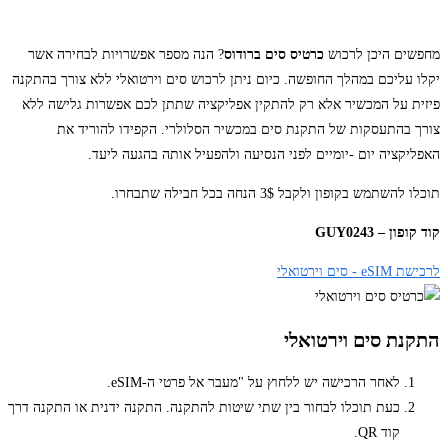
מחפשים היכן לרכוש
כרטיס סים ברודוס
? הנה מספר אפשרויות לבחירה אשר
יקלו עליכם במהלך החופשה. כיום ניתן לרכוש סים וירטואלי ללא צורך בהתקנה
פיזית על המכשיר אלא רק להתקין אפליקציה שתתן לכם אפשרות גלישה ללא
צורך בהתעסקות של התקנת סים במכשיר הסלולרי. הקפידו להוריד את
האפליקציה יום -יומיים לפני הנסיעה ולהפעיל אותה בהגעה ליעד.
תוכלו להשתמש בקופון ולקבל 3$ הנחה בכל חבילה שתבחרו.
קוד קופון – GUY0243
לרכישת eSIM - סים וירטואלי
התקנת סים וירטואלי
לאחר הרכישה יש ללחוץ על "מעבר אל פרטי ה-eSIM.
כעת תוכלו לבחור בין שתי שיטות להתקנה. התקנה ידנית או התקנה דרך
קוד QR.