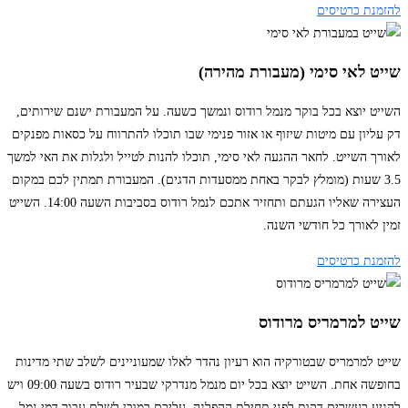
להזמנת כרטיסים
שייט לאי סימי (מעבורת מהירה)
השייט יוצא בכל בוקר מנמל רודוס ונמשך כשעה. על המעבורת ישנם שירותים,
דק עליון עם מיטות שיזוף או אזור פנימי שבו תוכלו להתרווח על כסאות מפנקים
לאורך השייט. לחאר ההגעה לאי סימי, תוכלו להנות לטייל ולגלות את האי למשך
3.5 שעות (מומלץ לבקר באחת ממסעדות הדגים). המעבורת תמתין לכם במקום
העצירה שאליו הגעתם ותחזיר אתכם לנמל רודוס בסביבות השעה 14:00. השייט
זמין לאורך כל חודשי השנה.
להזמנת כרטיסים
שייט למרמריס מרודוס
שייט למרמריס שבטורקיה הוא רעיון נהדר לאלו שמעוניינים לשלב שתי מדינות
בחופשה אחת. השייט יוצא בכל יום מנמל מנדרקי שבעיר רודוס בשעה 09:00 ויש
להגיע כעשרים דקות לפני תחילת ההפלגה. עליכם כמובן לשלם עבור דמי נמל