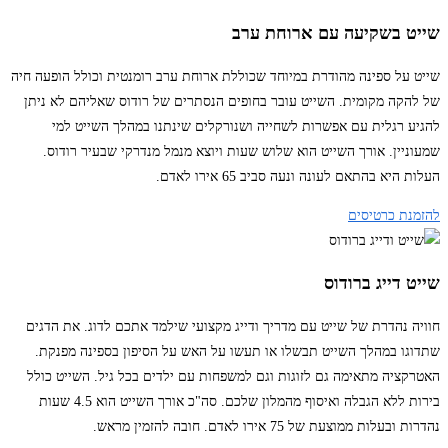
שייט בשקיעה עם ארוחת ערב
שייט על ספינה מהודרת במיוחד שכוללת ארוחת ערב רומנטית וכולל הופעה חיה
של להקה מקומית. השייט עובר בחופים הנסתרים של רודוס שאליהם לא ניתן
להגיע רגלית עם אפשרות לשחייה ושנורקלים שינתנו במהלך השייט למי
שמעוניין. אורך השייט הוא שלוש שעות ויוצא מנמל מנדרקי שבעיר רודוס.
העלות היא בהתאם לעונה ונעה סביב 65 אירו לאדם.
להזמנת כרטיסים
שייט דייג ברודוס
חוויה נהדרת של שייט עם מדריך ודייג מקצועי שילמד אתכם לדוג. את הדגים
שתדוגו במהלך השייט תבשלו או תעשו על האש על הסיפון בספינה מפנקת.
האטרקציה מתאימה גם לזוגות וגם למשפחות עם ילדים בכל גיל. השייט כולל
בירות ללא הגבלה ואיסוף מהמלון שלכם. סה"כ אורך השייט הוא 4.5 שעות
נהדרות ובעלות ממוצעת של 75 אירו לאדם. חובה להזמין מראש.