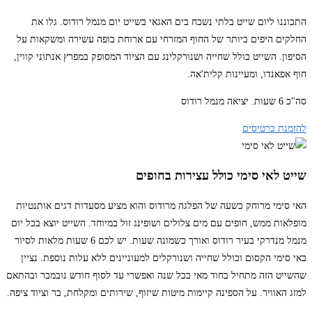
התכוננו ליום שייט בלתי נשכח בים האגאי בשייט יום מנמל רודוס. גלו את
החלקים היפים ביותר של החוף המזרחי עם ארוחת בופה עשירה ומשקאות על
הסיפון. השייט כולל שחייה ושנורקלינג עם הציוד המסופק במפרץ אנתוני קווין,
חוף אפאנדו, ומעיינות קלית'אה.
סה"כ 6 שעות. יציאה מנמל רודוס
להזמנת כרטיסים
שייט לאי סימי כולל עצירות בחופים
האי סימי מרוחק כשעה של הפלגה מרודוס והוא מציע מסעדות דגים אותנטיות
מופלאות ממש, חופים עם מים צלולים ושופינג זול במיוחד. השייט יוצא בכל יום
מנמל מנדרקי בעיר רודוס ואורך כשמונה שעות. יש לכם 6 שעות מלאות לסיור
באי סימי הקסום וכולל שחייה ושנורקלים למעוניינים ללא עלות נוספת. נציין
שהשייט הזה מתחיל בחוד מאי בכל שנה ואפשרי עד לסוף חודש נובמבר ובהתאם
למזג האוויר. על הספינה קיימות מיטות שיזוף, שירותים ומקלחת, בר וציוד ציפה.