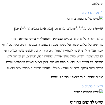
ההפלגה.
להזמנת כרטיסים
שייט הכל כלול לחופים ברודוס (מתאים במיוחד לילדים)
מלבד השייט ללינדוס זה השייט
המבוקש והפופולארי ביותר ברודוס
. חוויה
מדהימה של שלוש שעות על ספינה מפנקת שעוברת במספר חופים באי. בכל חוף
ישנה עצירה לחצי שעה לשחייה ושנורקלים וניתן לקבל אמצעי ציפה כמו מזרוני
ים ומוט ציפה. השייט כולל מגשי פירות, שתייה קלה, חטיפים, יין ובירות ללא
הגבלה. כל הציוד ניתן ללא תוספת תשלום. ניתן לצאת לשייט במספר מועדים
במשך היום (בוקר, צהריים וערב). מומלץ להזמין כרטיסים מספר ימים מראש.
יציאה מהמרינה בפליראקי. סה"כ 3 שעות.
להזמנת כרטיסים
שייט לחופים ברודוס