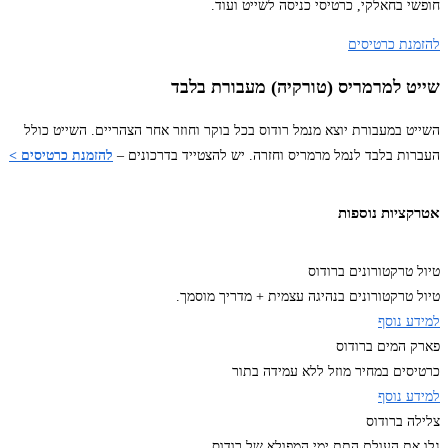
חופשי בחאלקי, כרטיסי כניסה לשייט ועוד.
להזמנת כרטיסים
שייט למרמריס (טורקיה) מעבורת בלבד
השייט במעבורת יוצא מנמל רודוס בכל בוקר וחוזר אחר הצהריים. השייט כולל
העברות בלבד לנמל מרמריס וחזרה. יש להצטייד בדרכונים –
להזמנת כרטיסים >
אטרקציות נוספות
טיול טרקטורונים ברודוס
טיול טרקטורונים בנהיגה עצמית + מדריך מוסמך.
למידע נוסף
פארק המים ברודוס
כרטיסים במחיר מוזל ללא עמידה בתור
למידע נוסף
צלילה ברודוס
גלו את העולם התת ימי המפולא של רודוס