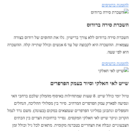
להזמנת כרטיסים
השכרת סירה ברודוס
השכרת סירה ברודוס ללא צורך ברישיון. גלו את החופים של רודוס בצורה
עצמאית. ההשכרה היא לקבוצה של עד 6 אנשים וכולל שתייה קלה. ההשכרה
היא לפי שעה.
להזמנת כרטיסים
שייט לאי חאלקי וסיור בעמק הפרפרים
טיול יומי כולל שייט. 8 שעות שמתחילות באיסוף מהמלון שלכם ברחבי האי
ונסיעה לפארק עמק הפרפרים המרהיב. סיור בין מסלולי ההליכה, הנחלים
והמפלים ונתבונן במליוני הפרפרים שנמצאים במקום (בעונה). משם נרד לנמל
הקרוב וניקר שייט לאי חאלקי המקסים. נסייר ברחובות הצרים בין הבתים
הצבעוניים ונבלה את הצהריים בטברנה מקומית. מתאים לכל גיל וכולל זמן