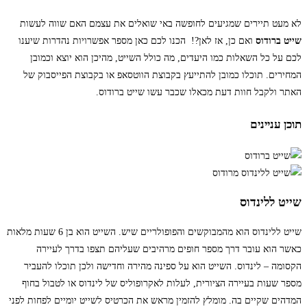
לא מעט תיירים שמגיעים לחופשה באי שואלים את עצמם האם שווה לעשות
שייט ברודוס
ואם כן, אז לאן?!
הכנו לכם כאן מספר אפשרויות נהדרות שיענו
לכם על כל השאלות כמו היעדים, מה כולל השייט, מהיכן הוא יוצא וכמובן
המחירים. תוכלו כמובן להתייעץ בקבוצת הווטסאפ או בקבוצת הפייסבוק של
האתר ולקבל חוות דעת מכאלו שכבר עשו שייט ברודוס.
תוכן עניינים
שייט ללינדוס
שייט ללינדוס הוא מהמבוקשים והפופולריים שיש. השייט הוא בן 6 שעות מלאות
כאשר הוא עובר דרך מספר חופים מרהיבים שעליהם תצפו בדרך לעיירה
הקסומה – לינדוס. השייט הוא על ספינה מהירה וחדישה ולכן תוכלו להעביר
מספר שעות בעיירה הציורית, לעלות לאקרופוליס של לינדוס או לטבול בחוף
המדהים שקיים בה. מומלץ להזמין מראש את הכרטיס לשייט יומיים לפחות לפני