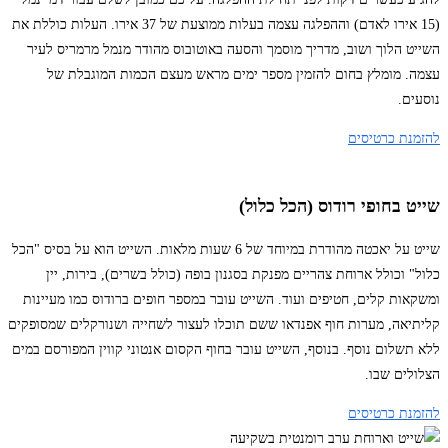
(15 אירו לאדם) וההפלגה עצמה בעלות ממוצעת של 37 אירו. העלות כוללת את
השייט הלוך ושוב, מדריך מוסמך והסעה באוטובוס מהודר מנמל מרמריס לעיר
עצמה. מומלץ בחום להזמין מספר ימים מראש מעצם הכמות המוגבלת של
נוסעים.
להזמנת כרטיסים
שייט בחופי רודוס (הכל כלול)
שייט על יאכטה מהודרת במיוחד של 6 שעות מלאות. השייט הוא על בסיס "הכל
כלול" וכולל ארוחת צהריים מפנקת בסגנון בופה (כולל בשרים), בירות, יין
ומשקאות קלים, חטיפים ועוד. השייט עובר במספר חופים ברודוס כמו מעיינות
קליתיאה, מערות חוף אפנדאו ששם תוכלו לעצור לשחייה ושנורקלים שמסופקים
ללא תשלום נוסף. בנוסף, השייט עובר בחוף הקסום אנטוני קווין המפורסם במים
הצלולים שבו.
להזמנת כרטיסים