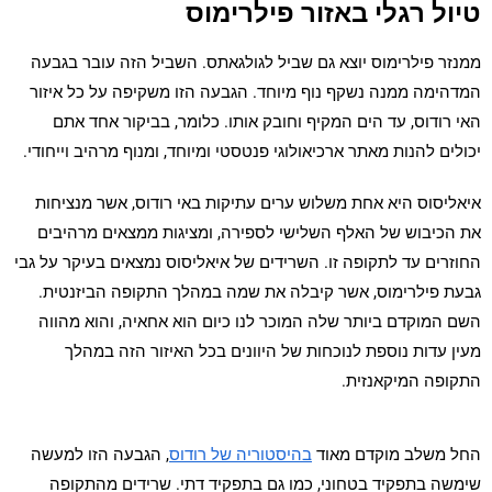
טיול רגלי באזור פילרימוס
ממנזר פילרימוס יוצא גם שביל לגולגאתס. השביל הזה עובר בגבעה
המדהימה ממנה נשקף נוף מיוחד. הגבעה הזו משקיפה על כל איזור
האי רודוס, עד הים המקיף וחובק אותו. כלומר, בביקור אחד אתם
יכולים להנות מאתר ארכיאולוגי פנטסטי ומיוחד, ומנוף מרהיב וייחודי.
איאליסוס היא אחת משלוש ערים עתיקות באי רודוס, אשר מנציחות
את הכיבוש של האלף השלישי לספירה, ומציגות ממצאים מרהיבים
החוזרים עד לתקופה זו. השרידים של איאליסוס נמצאים בעיקר על גבי
גבעת פילרימוס, אשר קיבלה את שמה במהלך התקופה הביזנטית.
השם המוקדם ביותר שלה המוכר לנו כיום הוא אחאיה, והוא מהווה
מעין עדות נוספת לנוכחות של היוונים בכל האיזור הזה במהלך
התקופה המיקאנזית.
החל משלב מוקדם מאוד
בהיסטוריה של רודוס
, הגבעה הזו למעשה
שימשה בתפקיד בטחוני, כמו גם בתפקיד דתי. שרידים מהתקופה