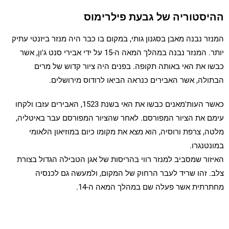
ההיסטוריה של גבעת פילרימוס
המנזר נבנה מאבן בסגנון גותי, במקום בו כבר היה מנזר ביזנטי עתיק
יותר. המנזר נבנה במהלך המאה ה-15 על ידי אבירי סנט ג'ון, אשר
כבשו את האי באותה תקופה. בפנים היה ציור קדוש של מרים
הבתולה, אשר האבירים כנראה הביאו לרודוס מירושלים.
כאשר העות'מאנים כבשו את האי בשנת 1523, האבירים עזבו ולקחו
עימם את הציור המפורסם. לאחר שהציור המפורסם עבר באיטליה,
מלטה, צרפת ורוסיה, הוא מצא את מקומו כיום במוזיאון הלאומי
במונטנגרו.
האיזור שמסביב למנזר רווי בהריסות של אגן הטבילה הגדול בצורת
צלב. זהו שריד לעבר הרחוק של המקום, ולמעשה גם לכנסיה
מחתרתית אשר פעלה שם במהלך המאה ה-14.