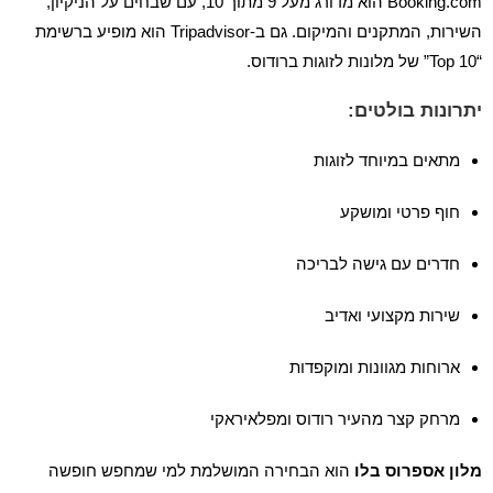
Booking.com הוא מדורג מעל 9 מתוך 10, עם שבחים על הניקיון,
השירות, המתקנים והמיקום. גם ב-Tripadvisor הוא מופיע ברשימת
“Top 10” של מלונות לזוגות ברודוס.
יתרונות בולטים:
מתאים במיוחד לזוגות
חוף פרטי ומושקע
חדרים עם גישה לבריכה
שירות מקצועי ואדיב
ארוחות מגוונות ומוקפדות
מרחק קצר מהעיר רודוס ומפלאיראקי
מלון אספרוס בלו
הוא הבחירה המושלמת למי שמחפש חופשה