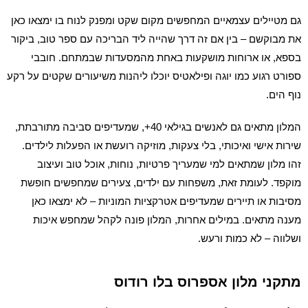
גם מטיילים עצמאיים המחפשים מקום שקט ומפנק לנוח בו ימצאו כאן
את מבוקשם – בין אם זה דרך שהייה ליד הבריכה עם ספר טוב, ביקור
בספא, או ארוחות מושקעות באחת מהמסעדות שבמתחם. חובבי
ספורט רגוע כמו יוגה ופילאטיס יוכלו ליהנות משיעורים שקטים על רקע
נוף הים.
המלון מתאים גם לאנשים בגילאי 40+, שמעדיפים סביבה מתורבתת,
שירות אישי ואיכותי, בלי צעקות, מוזיקה רועשת או הפעלות לילדים.
זהו מלון שמתאים למי שמעריך פרטיות, נוחות, אוכל טוב ועיצוב
מוקפד. לעומת זאת, משפחות עם ילדים, צעירים שמחפשים חופשת
מסיבות או תיירים שמעדיפים אטרקציות המוניות – לא ימצאו כאן
מענה מתאים. במילים אחרות, המלון פונה לקהל שמחפש איכות
ושלווה – לא כמות ורעש.
מתקני מלון אספרוס בלו רודוס