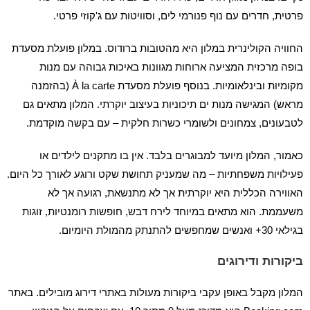
פרטית, חדרים עם נוף פנורמי לים, וסוויטות עם ג'קוזי פרטי.
החוויה הקולינרית במלון היא מהטובות ברודוס. במלון פועלת מסעדת
בופה מרכזית המציעה ארוחות מגוונות באיכות גבוהה עם מנות
מקומיות ובינלאומיות. בנוסף פועלת מסעדת À la carte (בהזמנה
מראש) המגישה מנות ים תיכוניות בעיצוב יוקרתי. המלון מתאים גם
לטבעונים, צמחונים ולשומרי כשרות חלקית – עם בקשה מוקדמת.
כאמור, המלון מיועד למבוגרים בלבד. אין בו מתקנים לילדים או
פעילויות משפחתיות – מה שמעניק תחושת שקט ורוגע לאורך כל היום.
האווירה הכללית היא יוקרתית אך לא מתנשאת, רגועה אך לא
משעממת. הוא מתאים במיוחד לירח דבש, חופשות רומנטיות, זוגות
בגילאי 30+ ואנשים שמחפשים להתנתק מהמולת היומיום.
ביקורות ודירוגים
המלון מקבל באופן עקבי ביקורות מעולות באתרי דירוג מובילים. באתר