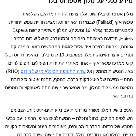
מידע כללי על מלון אספרוס בלו
מלון
אספרוס בלו
שוכן על רצועת החוף המרהיבה של אזור
פלאיראקי (Faliraki) שבמזרח האי רודוס, ומציע חוויית נופש ייחודית
למבוגרים בלבד (גילאי 16 ומעלה). המלון משתייך לרשת Esperia
Hotels, הידועה באיכותה הגבוהה ובסטנדרטים של שירות ברמה
גבוהה, ומהווה בחירה אידיאלית לזוגות המחפשים רוגע, רומנטיקה
ונוף ים עוצר נשימה. המלון ממוקם כ-10 ק"מ בלבד מהעיר רודוס וכ-3
ק"מ ממרכז פלאיראקי – אחד מאתרי התיירות הפעילים והפופולריים
באי. הנגישות מהמלון אל
שדה התעופה הבינלאומי של רודוס
(RHO)
נוחה – נסיעה של כ-20 דקות ברכב. בנוסף, תחנת אוטובוס קרובה
נמצאת ממש ליד המלון, מה שמאפשר גישה נוחה לאטרקציות נוספות
ברחבי האי.
העיצוב של המלון משדר מודרניות עם נגיעות ים-תיכוניות. הצבעים
השולטים הם לבן, כחול ותכלת – המשתלבים באופן הרמוני עם צבעי
הטבע של רודוס. החדרים מרווחים, מאובזרים היטב ומעוצבים בקווים
נקיים. במלון מגוון חדרים, כולל חדרים עם גישה ישירה לבריכה