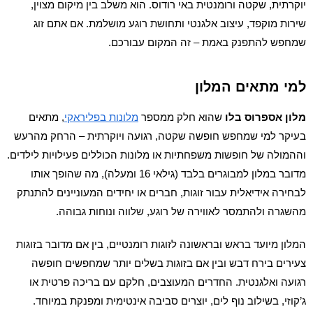
יוקרתית, שקטה ורומנטית באי רודוס. הוא משלב בין מיקום מצוין,
שירות מוקפד, עיצוב אלגנטי ותחושת רוגע מושלמת. אם אתם זוג
שמחפש להתפנק באמת – זה המקום עבורכם.
למי מתאים המלון
מלון אספרוס בלו
שהוא חלק ממספר
מלונות בפליראקי
, מתאים
בעיקר למי שמחפש חופשה שקטה, רגועה ויוקרתית – הרחק מהרעש
וההמולה של חופשות משפחתיות או מלונות הכוללים פעילויות לילדים.
מדובר במלון למבוגרים בלבד (גילאי 16 ומעלה), מה שהופך אותו
לבחירה אידיאלית עבור זוגות, חברים או יחידים המעוניינים להתנתק
מהשגרה ולהתמסר לאווירה של רוגע, שלווה ונוחות גבוהה.
המלון מיועד בראש ובראשונה לזוגות רומנטיים, בין אם מדובר בזוגות
צעירים בירח דבש ובין אם בזוגות בשלים יותר שמחפשים חופשה
רגועה ואלגנטית. החדרים המעוצבים, חלקם עם בריכה פרטית או
ג’קוזי, בשילוב נוף לים, יוצרים סביבה אינטימית ומפנקת במיוחד.