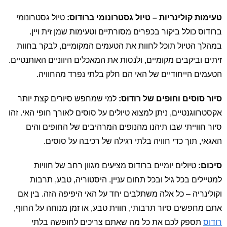
טעימות קולינריות – טיול גסטרונומי ברודוס:
טיול גסטרונומי
ברודוס כולל ביקור בכפרים מסורתיים וטעימות שמן זית ויין.
במהלך הטיול תוכל לחוות את הטעמים המקומיים, לבקר בחוות
זיתים וביקבים מקומיים, ולנסות את המאכלים היווניים האותנטיים.
הטעמים הייחודיים של האי הם חלק בלתי נפרד מהחוויה.
סיור סוסים וחופים של רודוס:
למי שמחפש סיורים קצת יותר
אקסטרווגנטיים, ניתן למצוא טיולים על סוסים לאורך חופי האי. זהו
סיור חווייתי שבו תיהנו מהנופים המרהיבים של החופים והים
האגאי, תוך כדי חוויה בלתי רגילה של רכיבה על סוסים.
סיכום:
טיולים יומיים ברודוס מציעים מגוון רחב של חוויות
למטיילים בכל גיל ובכל תחום עניין. היסטוריה, טבע, תרבות
וקולינריה – כל אלה משתלבים יחד על האי היפיפה הזה. בין אם
אתם מחפשים סיור תרבותי, חווית טבע, או זמן מנוחה על החוף,
רודוס
תספק לכם את כל מה שאתם צריכים לחופשה בלתי