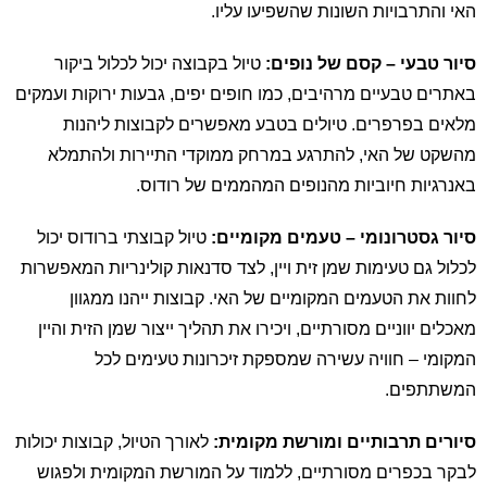
האי והתרבויות השונות שהשפיעו עליו.
סיור טבעי – קסם של נופים:
טיול בקבוצה יכול לכלול ביקור
באתרים טבעיים מרהיבים, כמו חופים יפים, גבעות ירוקות ועמקים
מלאים בפרפרים. טיולים בטבע מאפשרים לקבוצות ליהנות
מהשקט של האי, להתרגע במרחק ממוקדי התיירות ולהתמלא
באנרגיות חיוביות מהנופים המהממים של רודוס.
סיור גסטרונומי – טעמים מקומיים:
טיול קבוצתי ברודוס יכול
לכלול גם טעימות שמן זית ויין, לצד סדנאות קולינריות המאפשרות
לחוות את הטעמים המקומיים של האי. קבוצות ייהנו ממגוון
מאכלים יווניים מסורתיים, ויכירו את תהליך ייצור שמן הזית והיין
המקומי – חוויה עשירה שמספקת זיכרונות טעימים לכל
המשתתפים.
סיורים תרבותיים ומורשת מקומית:
לאורך הטיול, קבוצות יכולות
לבקר בכפרים מסורתיים, ללמוד על המורשת המקומית ולפגוש