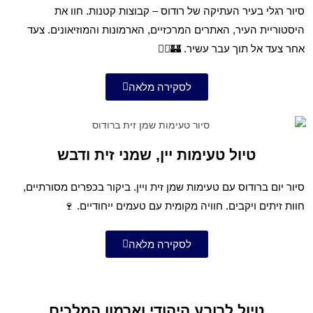
סיור רגלי בעיר העתיקה של רודוס – קבוצות קטנות. חוו את
היסטוריית העיר, האתרים המרכזיים, הארמונות והמוזיאונים. צעד
אחר צעד אל תוך עבר עשיר. 🏰🚶‍♂️
לסקירה מלאה
טיול טעימות יין, שמני זית ודבש
סיור יום ברודוס עם טעימות שמן זית ויין. ביקור בכפרים מסורתיים,
חוות זיתים ויקבים. חוויה מקומית עם טעמים ייחודיים. 🍷
לסקירה מלאה
טיול לרובע היהודי וארמון המלכים