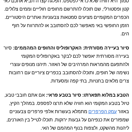
סמוך היא חוויה שלא כדאי לפספס. הפלגה קצרה תביא אתכם לאי
קטן ופסטורלי, שם תוכלו להתרשם מחופים חולייים וממים צלולים.
הכפרים המקומיים מציעים סמטאות צבעוניות ואתרים היסטוריים.
הזמן החופשי באי מאפשר לכם להסתובב או להתרווח על חוף
הים.
סיור בעיירה מסורתית: האקרופוליס והחופים המהממים:
סיור
בעיירה מסורתית יאפשר לכם לבקר באקרופוליס המקומי
ולהתפעם מהמראות המרהיבים של האזור. תיהנו מנופים עוצרי
נשימה של חופים, ותוכלו להסתובב בכפרים ציוריים עם רחובות
צרים מלאים בחנויות, בתי קפה ומסעדות.
הטבע במלוא תפארתו: סיור בטבע פראי:
אם אתם חובבי טבע,
טיול בטבע המקומי הוא חוויה שלא תרצו לפספס. במהלך הקיץ,
באזור
עמק הפרפרים
מתמלא בעשרות אלפי פרפרים צבעוניים
שמפזרים את כנפיהם על גבעות ירוקות. תוכלו לטייל בין האורנים,
ליהנות מהשקט, ולצפות בנוף המהמם של האי.