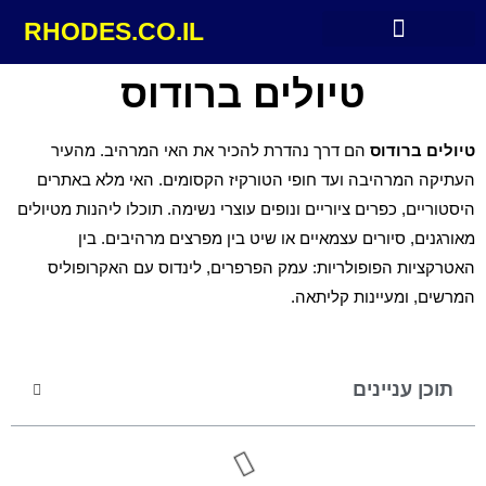
RHODES.CO.IL
מלונות מומלצים ברודוס
טיולים ברודוס
טיולים ברודוס
הם דרך נהדרת להכיר את האי המרהיב. מהעיר
העתיקה המרהיבה ועד חופי הטורקיז הקסומים. האי מלא באתרים
היסטוריים, כפרים ציוריים ונופים עוצרי נשימה. תוכלו ליהנות מטיולים
מאורגנים, סיורים עצמאיים או שיט בין מפרצים מרהיבים. בין
האטרקציות הפופולריות: עמק הפרפרים, לינדוס עם האקרופוליס
המרשים, ומעיינות קליתאה.
תוכן עניינים